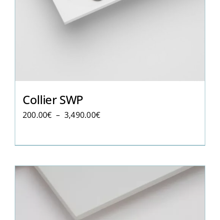
Collier SWP
Plage
200.00
€
–
3,490.00
€
de
prix :
200.00€
à
3,490.00€