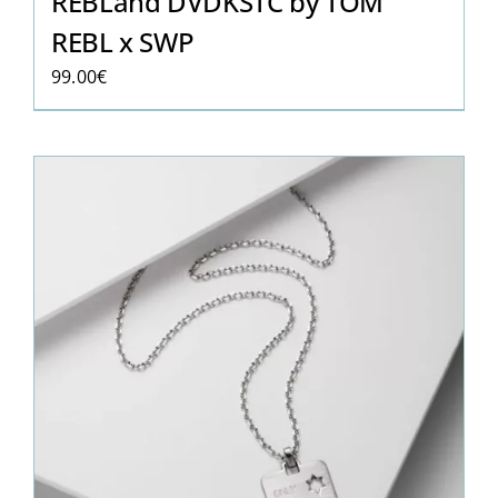
REBLand DVDKSTC by TOM
REBL x SWP
99.00
€