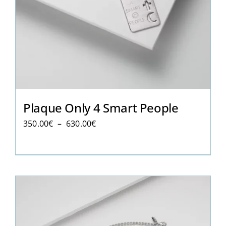
Plaque Only 4 Smart People
Plage
350.00
€
–
630.00
€
de
prix :
350.00€
à
630.00€