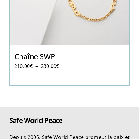
Chaîne SWP
Plage
210.00
€
–
230.00
€
de
prix :
210.00€
à
230.00€
Safe World Peace
Depuis 2005, Safe World Peace promeut la paix et