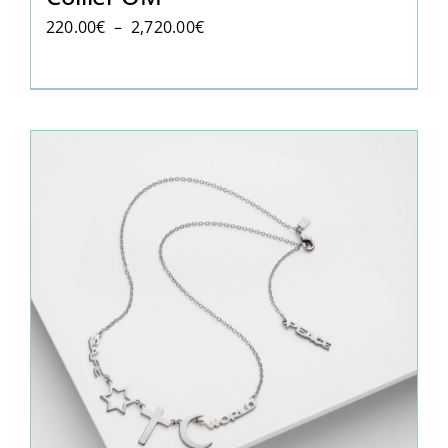
Plage
220.00
€
–
2,720.00
€
de
prix :
220.00€
à
2,720.00€