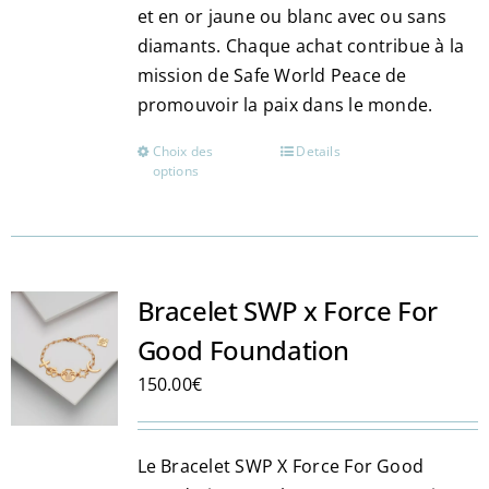
et en or jaune ou blanc avec ou sans
diamants. Chaque achat contribue à la
mission de Safe World Peace de
promouvoir la paix dans le monde​​.
Choix des
Details
Ce
options
produit
a
plusieurs
variations.
Les
Bracelet SWP x Force For
options
Good Foundation
peuvent
150.00
€
être
choisies
sur
Le Bracelet SWP X Force For Good
la