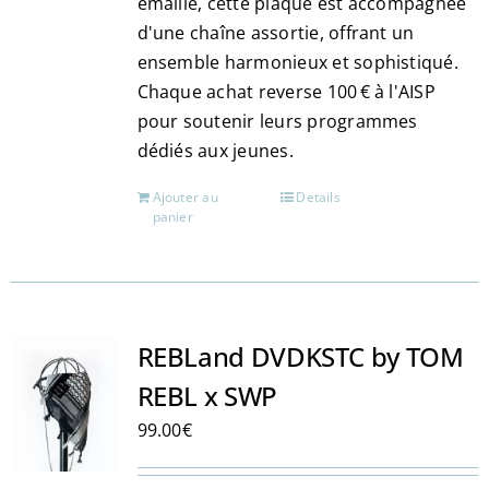
émaillé, cette plaque est accompagnée
produit
d'une chaîne assortie, offrant un
ensemble harmonieux et sophistiqué.
Chaque achat reverse 100 € à l'AISP
pour soutenir leurs programmes
dédiés aux jeunes.
Ajouter au
Details
panier
REBLand DVDKSTC by TOM
REBL x SWP
99.00
€