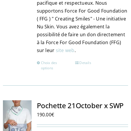
pacifique et respectueux. Nous
supportons Force For Good Foundation
( FFG ) " Creating Smiles" - Une initiative
Nu Skin. Vous avez également la
possibilité de faire un don directement
à la Force For Good Foundation (FFG)
sur leur
site web
.
Choix des
Details
Ce
options
produit
a
plusieurs
variations.
Les
Pochette 21October x SWP
options
190.00
€
peuvent
être