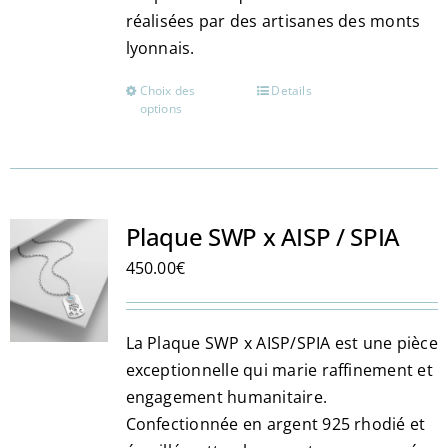
réalisées par des artisanes des monts
lyonnais.
Choix des
Details
Ce
options
produit
a
plusieurs
variations.
Les
Plaque SWP x AISP / SPIA
options
450.00
€
peuvent
être
choisies
La Plaque SWP x AISP/SPIA est une pièce
sur
exceptionnelle qui marie raffinement et
la
engagement humanitaire.
page
Confectionnée en argent 925 rhodié et
du