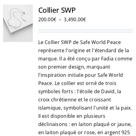
Les
Collier SWP
options
Plage
200.00
€
–
3,490.00
€
peuvent
de
être
prix :
choisies
Le Collier SWP de Safe World Peace
200.00€
sur
représente l'origine et l'étendard de la
à
la
marque. Il a été conçu par Fadia comme
3,490.00€
page
son premier design, marquant
du
l'inspiration initiale pour Safe World
produit
Peace. Le collier est orné de trois
symboles forts : l'étoile de David, la
croix chrétienne et le croissant
islamique, symbolisant l'unité et la paix.
Il est disponible en plusieurs
déclinaisons : en laiton plaqué or jaune,
en laiton plaqué or rose, en argent 925