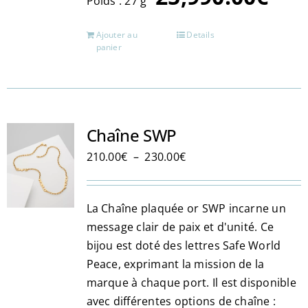
Poids : 27 g
Ajouter au
Details
panier
Chaîne SWP
Plage
210.00
€
–
230.00
€
de
prix :
La Chaîne plaquée or SWP incarne un
210.00€
message clair de paix et d'unité. Ce
à
bijou est doté des lettres Safe World
230.00€
Peace, exprimant la mission de la
marque à chaque port. Il est disponible
avec différentes options de chaîne :