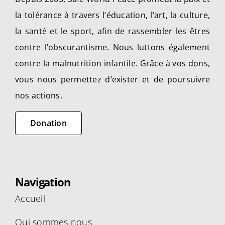
choisies
la tolérance à travers l’éducation, l’art, la culture,
sur
la santé et le sport, afin de rassembler les êtres
la
contre l’obscurantisme. Nous luttons également
page
contre la malnutrition infantile. Grâce à vos dons,
du
produit
vous nous permettez d’exister et de poursuivre
nos actions.
Donation
Navigation
Accueil
Qui sommes nous