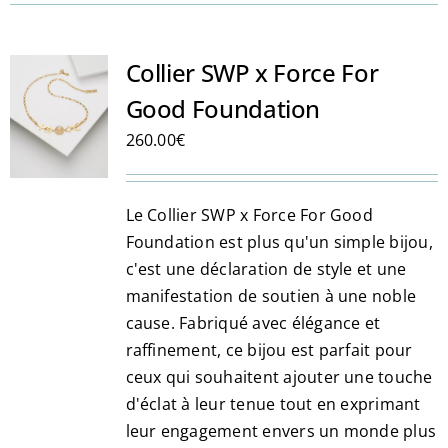
plusieurs
variations.
Les
Collier SWP x Force For
options
Good Foundation
peuvent
260.00
€
être
choisies
sur
Le Collier SWP x Force For Good
la
Foundation est plus qu'un simple bijou,
page
c'est une déclaration de style et une
du
manifestation de soutien à une noble
produit
cause. Fabriqué avec élégance et
raffinement, ce bijou est parfait pour
ceux qui souhaitent ajouter une touche
d'éclat à leur tenue tout en exprimant
leur engagement envers un monde plus