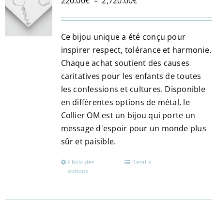
Plage
220.00
€
–
2,720.00
€
de
prix :
Ce bijou unique a été conçu pour
220.00€
inspirer respect, tolérance et harmonie.
à
Chaque achat soutient des causes
2,720.00€
caritatives pour les enfants de toutes
les confessions et cultures. Disponible
en différentes options de métal, le
Collier OM est un bijou qui porte un
message d'espoir pour un monde plus
sûr et paisible​.
Choix des
Details
Ce
options
produit
a
plusieurs
variations.