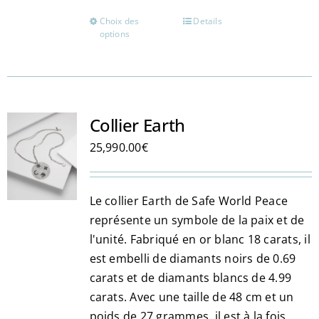
Choix des
Details
Ce
options
produit
a
plusieurs
variations.
Les
Collier Earth
options
25,990.00
€
peuvent
être
choisies
Le collier Earth de Safe World Peace
sur
représente un symbole de la paix et de
la
l'unité. Fabriqué en or blanc 18 carats, il
page
est embelli de diamants noirs de 0.69
du
carats et de diamants blancs de 4.99
produit
carats. Avec une taille de 48 cm et un
poids de 27 grammes, il est à la fois