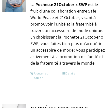
choisies
La
Pochette 21October x SWP
est le
sur
fruit d'une collaboration entre Safe
la
World Peace et 21October, visant à
page
promouvoir l'unité et la fraternité à
du
travers un accessoire de mode unique.
produit
En choisissant la Pochette 21October x
SWP, vous faites bien plus qu'acquérir
un accessoire de mode ; vous participez
activement à la promotion de l'unité et
de la fraternité à travers le monde.
Ajouter au
Details
panier