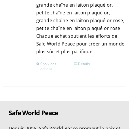
grande chaîne en laiton plaqué or,
petite chaîne en laiton plaqué or,
grande chaîne en laiton plaqué or rose,
petite chaîne en laiton plaqué or rose.
Chaque achat soutient les efforts de
Safe World Peace pour créer un monde
plus sûr et plus pacifique​​.
Choix des
Details
Ce
options
produit
a
plusieurs
variations.
Les
Safe World Peace
options
peuvent
être
Depuis 2005, Safe World Peace promeut la paix et