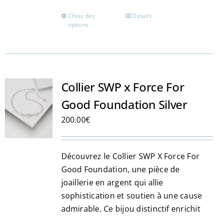
Choix des
Details
Ce
options
produit
a
plusieurs
variations.
Les
Collier SWP x Force For
options
Good Foundation Silver
peuvent
200.00
€
être
choisies
sur
Découvrez le Collier SWP X Force For
la
Good Foundation, une pièce de
page
joaillerie en argent qui allie
du
sophistication et soutien à une cause
produit
admirable. Ce bijou distinctif enrichit