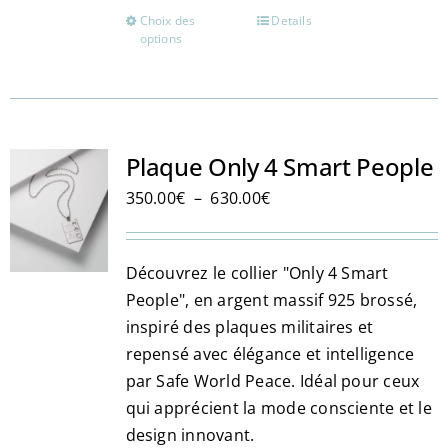
Choix des
Details
Ce
options
produit
a
plusieurs
variations.
Les
Plaque Only 4 Smart People
options
Plage
350.00
€
–
630.00
€
peuvent
de
être
prix :
choisies
Découvrez le collier "Only 4 Smart
350.00€
sur
People", en argent massif 925 brossé,
à
la
inspiré des plaques militaires et
630.00€
page
repensé avec élégance et intelligence
du
par Safe World Peace. Idéal pour ceux
produit
qui apprécient la mode consciente et le
design innovant.