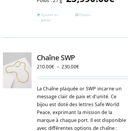
Poids : 27 g
Ajouter au
Details
panier
Chaîne SWP
Plage
210.00
€
–
230.00
€
de
prix :
La Chaîne plaquée or SWP incarne un
210.00€
message clair de paix et d'unité. Ce
à
bijou est doté des lettres Safe World
230.00€
Peace, exprimant la mission de la
marque à chaque port. Il est disponible
avec différentes options de chaîne :