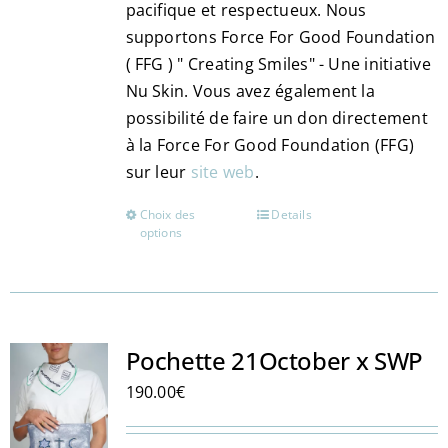
pacifique et respectueux. Nous
supportons Force For Good Foundation
( FFG ) " Creating Smiles" - Une initiative
Nu Skin. Vous avez également la
possibilité de faire un don directement
à la Force For Good Foundation (FFG)
sur leur
site web
.
Choix des
Details
Ce
options
produit
a
plusieurs
variations.
Les
Pochette 21October x SWP
options
190.00
€
peuvent
être