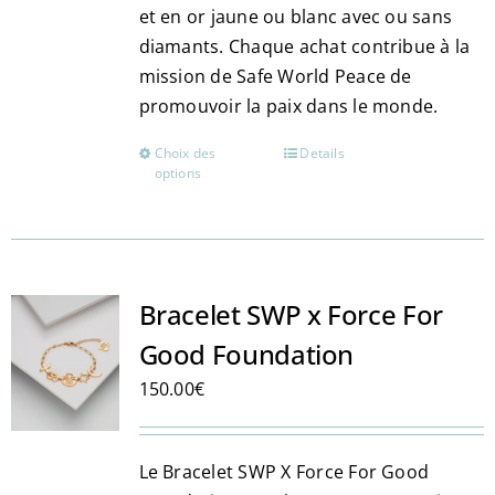
et en or jaune ou blanc avec ou sans
diamants. Chaque achat contribue à la
mission de Safe World Peace de
promouvoir la paix dans le monde​​.
Choix des
Details
Ce
options
produit
a
plusieurs
variations.
Les
Bracelet SWP x Force For
options
Good Foundation
peuvent
150.00
€
être
choisies
sur
Le Bracelet SWP X Force For Good
la