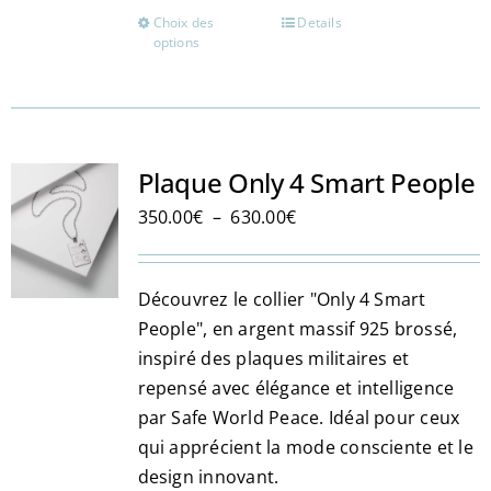
Choix des
Details
Ce
options
produit
a
plusieurs
variations.
Les
Plaque Only 4 Smart People
options
Plage
350.00
€
–
630.00
€
peuvent
de
être
prix :
choisies
Découvrez le collier "Only 4 Smart
350.00€
sur
People", en argent massif 925 brossé,
à
la
inspiré des plaques militaires et
630.00€
page
repensé avec élégance et intelligence
du
par Safe World Peace. Idéal pour ceux
produit
qui apprécient la mode consciente et le
design innovant.