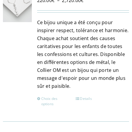
Plage
220.00
€
–
2,720.00
€
de
prix :
Ce bijou unique a été conçu pour
220.00€
inspirer respect, tolérance et harmonie.
à
Chaque achat soutient des causes
2,720.00€
caritatives pour les enfants de toutes
les confessions et cultures. Disponible
en différentes options de métal, le
Collier OM est un bijou qui porte un
message d'espoir pour un monde plus
sûr et paisible​.
Choix des
Details
Ce
options
produit
a
plusieurs
variations.