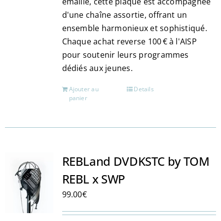
émaillé, cette plaque est accompagnée
produit
d'une chaîne assortie, offrant un
ensemble harmonieux et sophistiqué.
Chaque achat reverse 100 € à l'AISP
pour soutenir leurs programmes
dédiés aux jeunes.
Ajouter au
Details
panier
REBLand DVDKSTC by TOM
REBL x SWP
99.00
€