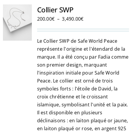
Les
Collier SWP
options
Plage
200.00
€
–
3,490.00
€
peuvent
de
être
prix :
choisies
Le Collier SWP de Safe World Peace
200.00€
sur
représente l'origine et l'étendard de la
à
la
marque. Il a été conçu par Fadia comme
3,490.00€
page
son premier design, marquant
du
l'inspiration initiale pour Safe World
produit
Peace. Le collier est orné de trois
symboles forts : l'étoile de David, la
croix chrétienne et le croissant
islamique, symbolisant l'unité et la paix.
Il est disponible en plusieurs
déclinaisons : en laiton plaqué or jaune,
en laiton plaqué or rose, en argent 925