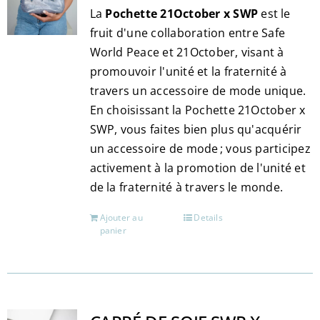
choisies
La
Pochette 21October x SWP
est le
sur
fruit d'une collaboration entre Safe
la
World Peace et 21October, visant à
page
promouvoir l'unité et la fraternité à
du
travers un accessoire de mode unique.
produit
En choisissant la Pochette 21October x
SWP, vous faites bien plus qu'acquérir
un accessoire de mode ; vous participez
activement à la promotion de l'unité et
de la fraternité à travers le monde.
Ajouter au
Details
panier