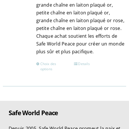
grande chaîne en laiton plaqué or,
petite chaîne en laiton plaqué or,
grande chaîne en laiton plaqué or rose,
petite chaîne en laiton plaqué or rose.
Chaque achat soutient les efforts de
Safe World Peace pour créer un monde
plus sûr et plus pacifique​​.
Choix des
Details
Ce
options
produit
a
plusieurs
variations.
Les
Safe World Peace
options
peuvent
être
Depuis 2005, Safe World Peace promeut la paix et