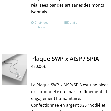
réalisées par des artisanes des monts
lyonnais.
Choix des
Details
Ce
options
produit
a
plusieurs
variations.
Les
Plaque SWP x AISP / SPIA
options
450.00
€
peuvent
être
choisies
La Plaque SWP x AISP/SPIA est une pièce
sur
exceptionnelle qui marie raffinement et
la
engagement humanitaire.
page
Confectionnée en argent 925 rhodié et
du