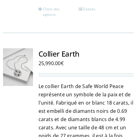
Choix des
Details
Ce
options
produit
a
plusieurs
variations.
Les
Collier Earth
options
25,990.00
€
peuvent
être
choisies
Le collier Earth de Safe World Peace
sur
représente un symbole de la paix et de
la
l'unité. Fabriqué en or blanc 18 carats, il
page
est embelli de diamants noirs de 0.69
du
carats et de diamants blancs de 4.99
produit
carats. Avec une taille de 48 cm et un
poids de 27 grammes, il est à la fois