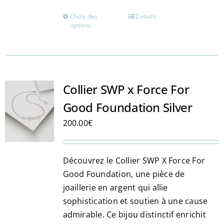
Choix des
Details
Ce
options
produit
a
plusieurs
variations.
Les
Collier SWP x Force For
options
Good Foundation Silver
peuvent
200.00
€
être
choisies
sur
Découvrez le Collier SWP X Force For
la
Good Foundation, une pièce de
page
joaillerie en argent qui allie
du
sophistication et soutien à une cause
produit
admirable. Ce bijou distinctif enrichit