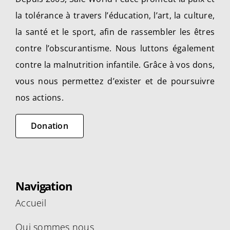
choisies
la tolérance à travers l’éducation, l’art, la culture,
sur
la santé et le sport, afin de rassembler les êtres
la
contre l’obscurantisme. Nous luttons également
page
contre la malnutrition infantile. Grâce à vos dons,
du
produit
vous nous permettez d’exister et de poursuivre
nos actions.
Donation
Navigation
Accueil
Qui sommes nous