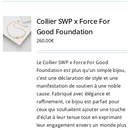
plusieurs
variations.
Les
Collier SWP x Force For
options
Good Foundation
peuvent
260.00
€
être
choisies
sur
Le Collier SWP x Force For Good
la
Foundation est plus qu'un simple bijou,
page
c'est une déclaration de style et une
du
manifestation de soutien à une noble
produit
cause. Fabriqué avec élégance et
raffinement, ce bijou est parfait pour
ceux qui souhaitent ajouter une touche
d'éclat à leur tenue tout en exprimant
leur engagement envers un monde plus