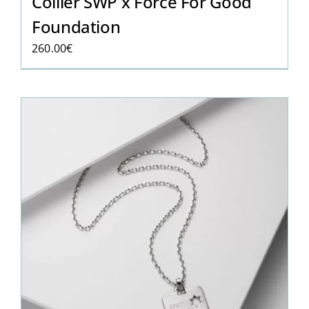
Collier SWP x Force For Good
Foundation
260.00
€