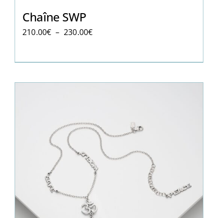
Chaîne SWP
Plage
210.00
€
–
230.00
€
de
prix :
210.00€
à
230.00€