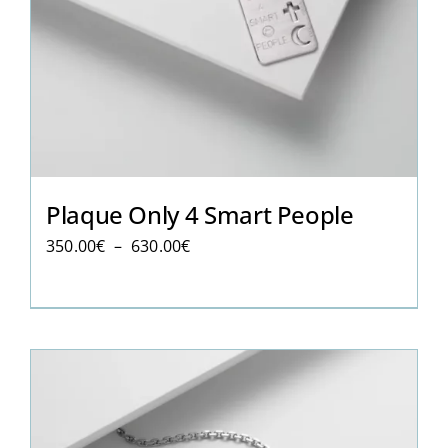
Plaque Only 4 Smart People
Plage
350.00
€
–
630.00
€
de
prix :
350.00€
à
630.00€