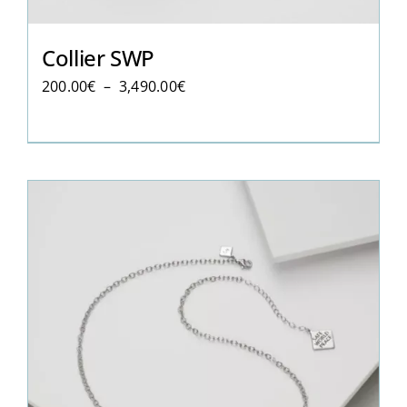
Collier SWP
Plage
200.00
€
–
3,490.00
€
de
prix :
200.00€
à
3,490.00€