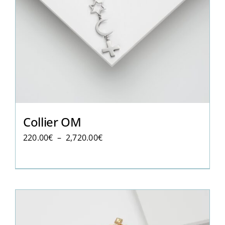
Collier OM
Plage
220.00
€
–
2,720.00
€
de
prix :
220.00€
à
2,720.00€