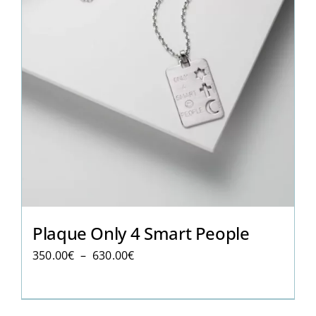
Plaque Only 4 Smart People
Plage
350.00
€
–
630.00
€
de
prix :
350.00€