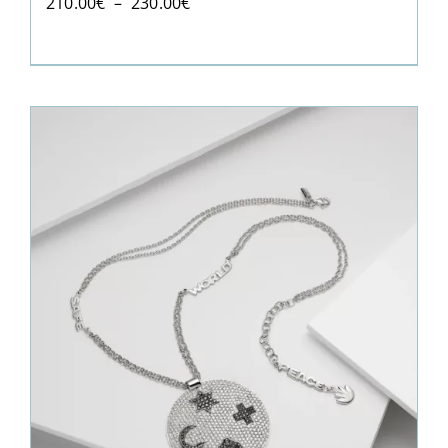
Plage
210.00
€
–
230.00
€
de
prix :
210.00€
à
230.00€