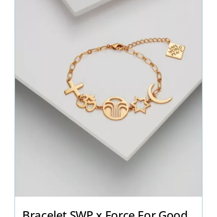
Bracelet SWP x Force For Good