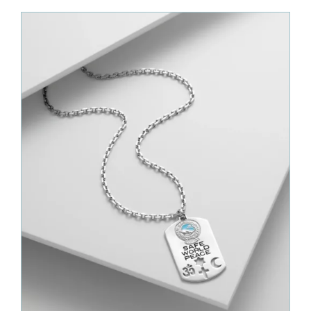
à
630.00€