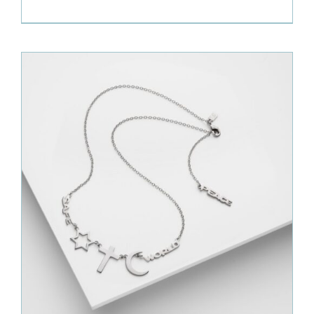
prix :
220.00€
à
2,720.00€