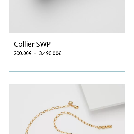
Collier SWP
Plage
200.00
€
–
3,490.00
€
de
prix :
200.00€
à
3,490.00€