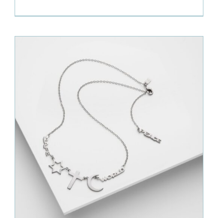
prix :
220.00€
à
2,720.00€