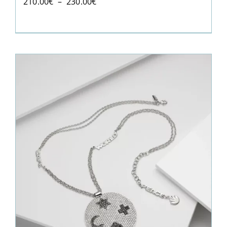
Plage
210.00
€
–
230.00
€
de
prix :
210.00€
à
230.00€