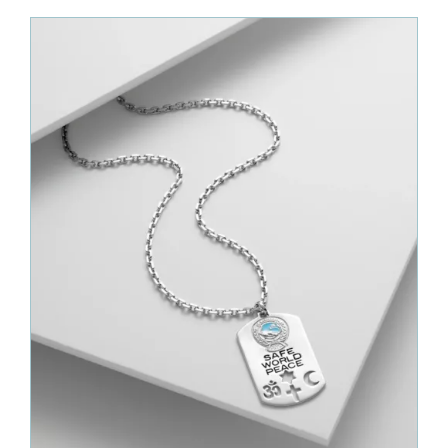
à
630.00€