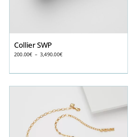
Collier SWP
Plage
200.00
€
–
3,490.00
€
de
prix :
200.00€
à
3,490.00€