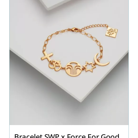
Bracelet SWP x Force For Good