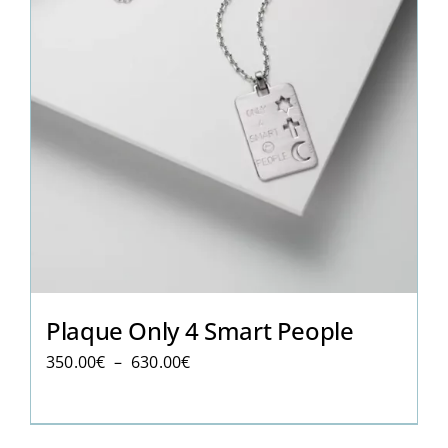
Plaque Only 4 Smart People
Plage
350.00
€
–
630.00
€
de
prix :
350.00€