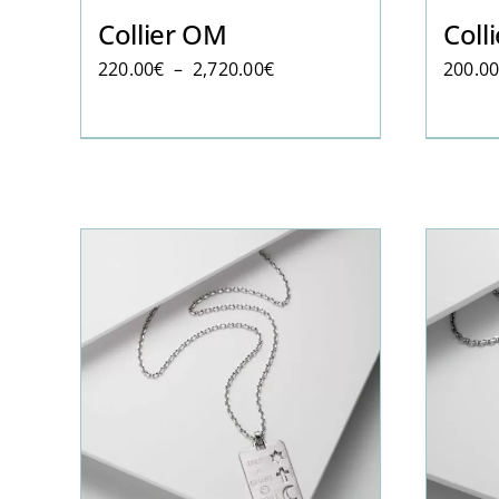
Collier OM
Coll
Plage
220.00
€
–
2,720.00
€
200.0
de
prix :
220.00€
à
2,720.00€