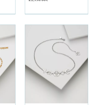
0€
0€