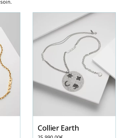
soin.
Collier Earth
25,990.00
€