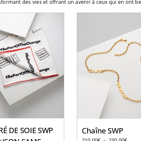
sformant des vies et offrant un avenir à ceux qui en ont be
RÉ DE SOIE SWP
Chaîne SWP
Plage
210.00
€
–
230.00
€