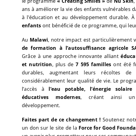
le programme
« Creating Smiles »
de
Nu Skin
ans à améliorer la vie des enfants vulnérables 
à l’éducation et au développement durable. À
enfants
ont bénéficié de ce programme, qui leur
Au
Malawi
, notre impact est particulièrement v
de formation à l’autosuffisance agricole S
Grâce à une approche innovante alliant
éduca
et nutrition
, plus de
7 595 familles
ont été f
durables, augmentant leurs récoltes d
considérablement leur qualité de vie. Le prog
l’accès à
l’eau potable, l’énergie solaire
éducatives modernes
, créant ainsi un
développement.
Faites part de ce changement !
Soutenez notr
un don sur le site de la
Force for Good Founda
un avenir plus prometteur pour ces communaut