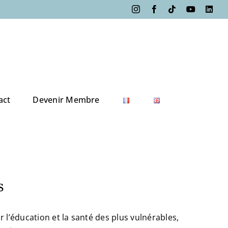
Instagram
Facebook
Tiktok
YouTube
Link
act
Devenir Membre
s
r l’éducation et la santé des plus vulnérables,