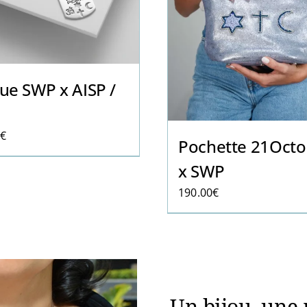
ue SWP x AISP /
0
€
Pochette 21Octo
x SWP
190.00
€
Un bijou, une