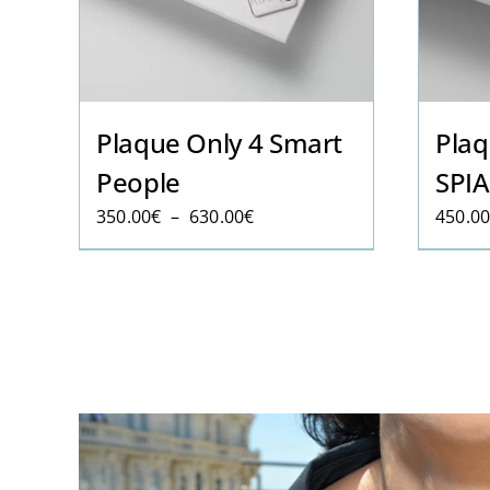
Plaque Only 4 Smart
Plaq
People
SPIA
Plage
350.00
€
–
630.00
€
450.0
de
prix :
350.00€
à
630.00€