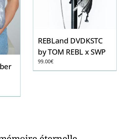
REBLand DVDKSTC
by TOM REBL x SWP
99.00
€
ber
 mémoire éternelle