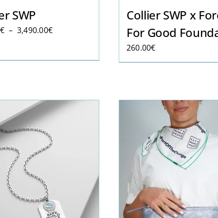
ier SWP
Collier SWP x Fo
Plage
For Good Founda
0
€
–
3,490.00
€
de
260.00
€
prix :
200.00€
à
3,490.00€