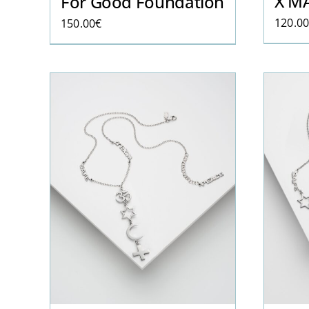
X M
For Good Foundation
120.0
150.00
€