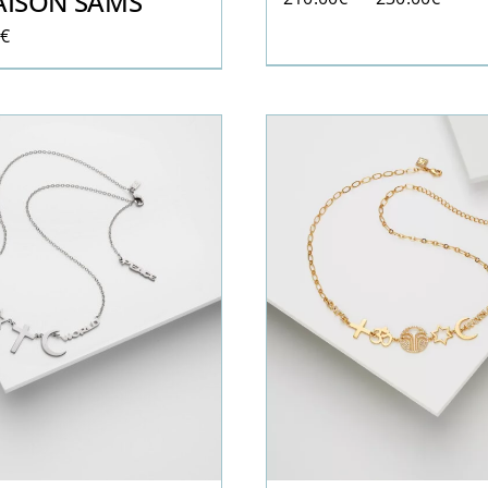
AISON SAMS
de
0
€
prix :
210.0
à
230.0