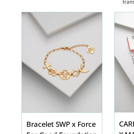
tran
CAR
Bracelet SWP x Force