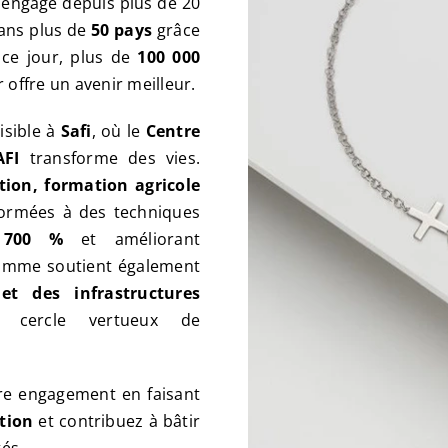
, engagé depuis plus de 20
dans plus de
50 pays
grâce
 ce jour, plus de
100 000
 offre un avenir meilleur.
isible à
Safi
, où le
Centre
AFI
transforme des vies.
tion, formation agricole
ormées à des techniques
e
700 %
et améliorant
ramme soutient également
 et des infrastructures
 cercle vertueux de
e engagement en faisant
tion
et contribuez à bâtir
és.