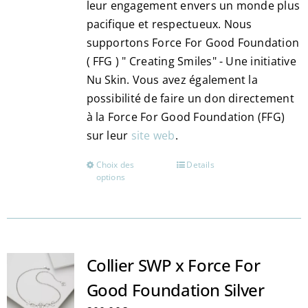
leur engagement envers un monde plus
pacifique et respectueux. Nous
supportons Force For Good Foundation
( FFG ) " Creating Smiles" - Une initiative
Nu Skin. Vous avez également la
possibilité de faire un don directement
à la Force For Good Foundation (FFG)
sur leur
site web
.
Choix des
Details
Ce
options
produit
a
plusieurs
variations.
Les
Collier SWP x Force For
options
Good Foundation Silver
peuvent