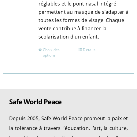
réglables et le pont nasal intégré
permettent au masque de s’adapter à
toutes les formes de visage. Chaque
vente contribue à financer la
scolarisation d'un enfant.
Choix des
Details
Ce
options
produit
a
plusieurs
variations.
Les
Safe World Peace
options
peuvent
être
Depuis 2005, Safe World Peace promeut la paix et
choisies
la tolérance à travers l’éducation, l’art, la culture,
sur