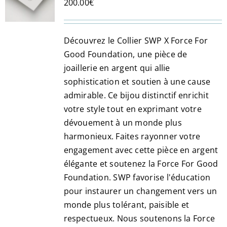
200.00
€
être
choisies
sur
Découvrez le Collier SWP X Force For
la
Good Foundation, une pièce de
page
joaillerie en argent qui allie
du
sophistication et soutien à une cause
produit
admirable. Ce bijou distinctif enrichit
votre style tout en exprimant votre
dévouement à un monde plus
harmonieux. Faites rayonner votre
engagement avec cette pièce en argent
élégante et soutenez la Force For Good
Foundation. SWP favorise l'éducation
pour instaurer un changement vers un
monde plus tolérant, paisible et
respectueux. Nous soutenons la Force