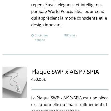
page
repensé avec élégance et intelligence
du
par Safe World Peace. Idéal pour ceux
produit
qui apprécient la mode consciente et le
design innovant.
Choix des
Details
Ce
options
produit
a
plusieurs
variations.
Les
Plaque SWP x AISP / SPIA
options
450.00
€
peuvent
être
choisies
La Plaque SWP x AISP/SPIA est une pièce
sur
exceptionnelle qui marie raffinement et
la