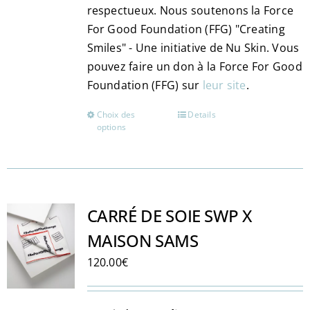
respectueux. Nous soutenons la Force
For Good Foundation (FFG) "Creating
Smiles" - Une initiative de Nu Skin. Vous
pouvez faire un don à la Force For Good
Foundation (FFG) sur
leur site
.
Choix des
Details
Ce
options
produit
a
plusieurs
variations.
Les
CARRÉ DE SOIE SWP X
options
MAISON SAMS
peuvent
120.00
€
être
choisies
sur