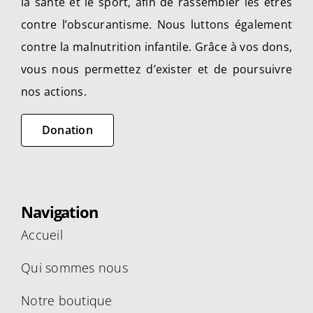
la santé et le sport, afin de rassembler les êtres
la
contre l’obscurantisme. Nous luttons également
page
contre la malnutrition infantile. Grâce à vos dons,
du
produit
vous nous permettez d’exister et de poursuivre
nos actions.
Donation
Navigation
Accueil
Qui sommes nous
Notre boutique