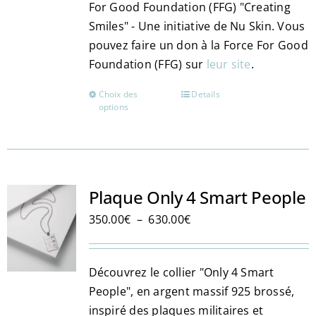
For Good Foundation (FFG) "Creating
Smiles" - Une initiative de Nu Skin. Vous
pouvez faire un don à la Force For Good
Foundation (FFG) sur
leur site
.
Choix des
Details
Ce
options
produit
a
plusieurs
variations.
Les
Plaque Only 4 Smart People
options
Plage
350.00
€
–
630.00
€
peuvent
de
être
prix :
choisies
Découvrez le collier "Only 4 Smart
350.00€
sur
People", en argent massif 925 brossé,
à
la
inspiré des plaques militaires et
630.00€