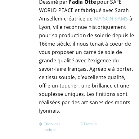
Dessiné par
Fadia Otte
pour SAFE
la
WORLD PEACE et fabriqué avec Sarah
page
Amsellem créatrice de
MAISON SAMS
à
du
Lyon, ville reconnue historiquement
produit
pour sa production de soierie depuis le
16ème siècle, il nous tenait à coeur de
vous proposer un carré de soie de
grande qualité avec l'exigence du
savoir-faire français. Agréable à porter,
ce tissu souple, d'excellente qualité,
offre un toucher, une brillance et une
souplesse uniques. Les finitions sont
réalisées par des artisanes des monts
lyonnais.
Choix des
Details
Ce
options
produit