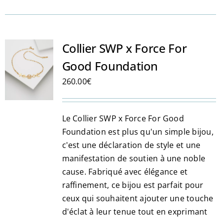
a
plusieurs
variations.
Les
Collier SWP x Force For
options
Good Foundation
peuvent
260.00
€
être
choisies
sur
Le Collier SWP x Force For Good
la
Foundation est plus qu'un simple bijou,
page
c'est une déclaration de style et une
du
manifestation de soutien à une noble
produit
cause. Fabriqué avec élégance et
raffinement, ce bijou est parfait pour
ceux qui souhaitent ajouter une touche
d'éclat à leur tenue tout en exprimant