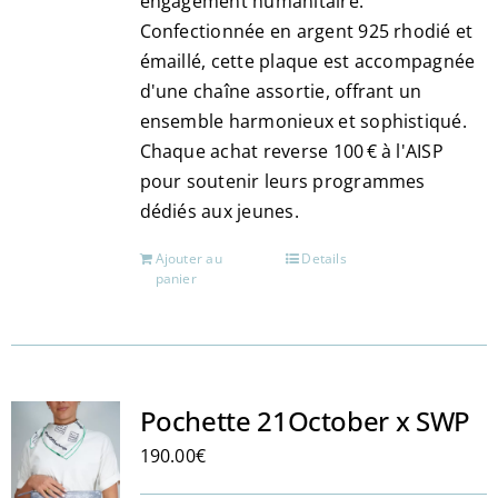
engagement humanitaire.
page
Confectionnée en argent 925 rhodié et
du
émaillé, cette plaque est accompagnée
produit
d'une chaîne assortie, offrant un
ensemble harmonieux et sophistiqué.
Chaque achat reverse 100 € à l'AISP
pour soutenir leurs programmes
dédiés aux jeunes.
Ajouter au
Details
panier
Pochette 21October x SWP
190.00
€